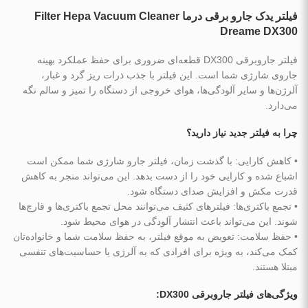
فیلتر یدک جارو برقی درما Filter Hepa Vacuum Cleaner
Dreame DX300
فیلتر جاروبرقی DX300 قطعه‌ای ضروری برای حفظ عملکرد بهینه
جاروی شارژی شما است. این فیلتر با جذب ذرات ریز گرد و غبار،
آلرژن‌ها و سایر آلودگی‌ها، هوای خروجی از دستگاه را تمیز و سالم نگه
می‌دارد.
چرا به فیلتر جدید نیاز دارید؟
• کاهش کارایی: با گذشت زمان، فیلتر جارو شارژی شما ممکن است
اشباع شده و کارایی خود را از دست بدهد. این می‌تواند منجر به کاهش
قدرت مکش و افزایش صدای دستگاه شود.
• تجمع باکتری‌ها: فیلترهای کثیف می‌توانند محل تجمع باکتری‌ها و قارچ‌ها
شوند. این می‌تواند باعث انتشار آلودگی در هوای محیط شود.
• حفظ سلامت: تعویض به موقع فیلتر، به حفظ سلامت شما و خانواده‌تان
کمک می‌کند، به ویژه برای افرادی که به آلرژی یا حساسیت‌های تنفسی
مبتلا هستند.
ویژگی‌های فیلتر جاروبرقی DX300: