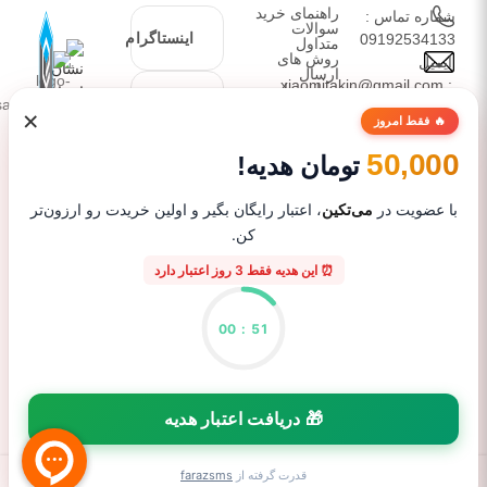
راهنمای خرید
شماره تماس :
سوالات
اینستاگرام
09192534133
متداول
روش های
ایمیل
ارسال
: xiaomitakin@gmail.com
درباره ما
تلگرام
دیدگاه ها
عرضه کننده
×
🔥 فقط امروز
محصولات
شیائومی،
50,000
تومان هدیه!
واتساپ
زیرمجموعه
های آن، گجت
با عضویت در
می‌تکین
، اعتبار رایگان بگیر و اولین خریدت رو ارزون‌تر
و لوازم جانبی
کن.
موبایل با
⏰ این هدیه فقط 3 روز اعتبار دارد
تضمین اصالت
برند و کیفیت
کالا
00
:
51
🎁 دریافت اعتبار هدیه
0
قدرت گرفته از
farazsms