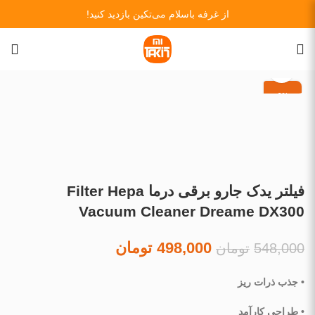
از غرفه باسلام می‌تکین بازدید کنید!
-9%
فیلتر یدک جارو برقی درما Filter Hepa
Vacuum Cleaner Dreame DX300
498,000
تومان
548,000
تومان
• جذب ذرات ریز
• طراحی کارآمد