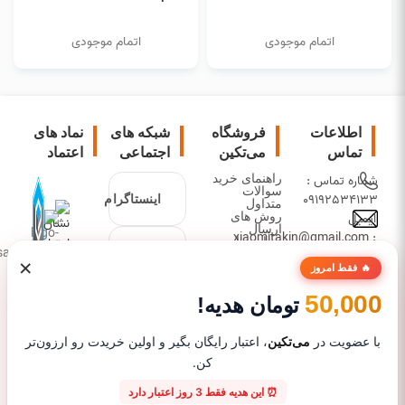
اتمام موجودی
اتمام موجودی
اطلاعات
فروشگاه
شبکه های
نماد های
تماس
می‌تکین
اجتماعی
اعتماد
شماره تماس :
راهنمای خرید
سوالات
09192534133
اینستاگرام
متداول
ایمیل
روش های
ارسال
: xiaomitakin@gmail.com
درباره ما
تلگرام
عرضه کننده
دیدگاه ها
×
🔥 فقط امروز
محصولات
شیائومی،
50,000
تومان هدیه!
واتساپ
زیرمجموعه های
آن، گجت و
با عضویت در
می‌تکین
، اعتبار رایگان بگیر و اولین خریدت رو ارزون‌تر
لوازم جانبی
کن.
موبایل با
⏰ این هدیه فقط 3 روز اعتبار دارد
تضمین اصالت