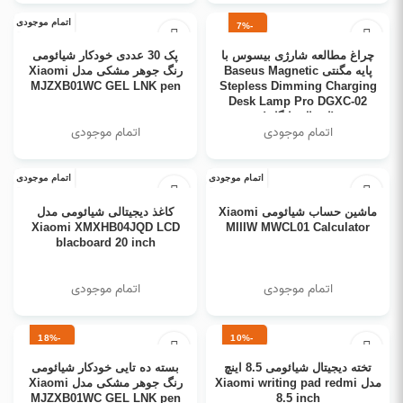
اتمام موجودی
-7%
انتخاب گزینه ها
اطلاعات بیشتر
چراغ مطالعه شارژی بیسوس با
پک 30 عددی خودکار شیائومی
اتمام موجودی
پایه مگنتی Baseus Magnetic
رنگ جوهر مشکی مدل Xiaomi
MJZXB01WC GEL LNK pen
Stepless Dimming Charging
Desk Lamp Pro DGXC-02
(ارسال رایگان)
اتمام موجودی
اتمام موجودی
اتمام موجودی
اتمام موجودی
اطلاعات بیشتر
اطلاعات بیشتر
ماشین حساب شیائومی Xiaomi
کاغذ دیجیتالی شیائومی مدل
Xiaomi XMXHB04JQD LCD
MIIIW MWCL01 Calculator
blacboard 20 inch
اتمام موجودی
اتمام موجودی
-18%
-10%
اطلاعات بیشتر
اطلاعات بیشتر
تخته دیجیتال شیائومی 8.5 اینچ
بسته ده تایی خودکار شیائومی
اتمام موجودی
اتمام موجودی
مدل Xiaomi writing pad redmi
رنگ جوهر مشکی مدل Xiaomi
MJZXB01WC GEL LNK pen
8.5 inch