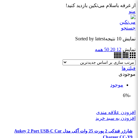
از غرفه باسلام می‌تکین بازدید کنید!
منو
جستجو
نمایش 10 نتیجه
Sorted by latest
نمایش
12
20
50
همه
فیلترها
موجودی
موجود
-6%
افزودن علاقه مندی
افزودن به سبد خرید
شارژر فندکی 2 پورت 25 وات آکی مدل Aukey 2 Port USB-C Car
Charger CC-Y9