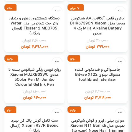
% حراج
-2%
افزودن به سبد خرید
افزودن به سبد خرید
باتری قلمی آلکالاین AA شیائومی
دستگاه شستشوی دهان و دندان
میجیا مدل BHR6739CN Xiaomi
واتر جت شیائومی مدل Water
Mijia Alkaline Battery پک 4
Flosser 2 MEO705 (ارسال
عددی
رایگان)
300,000
تومان
4,600,000
تومان
299,000
تومان
4,498,000
تومان
-15%
-11%
افزودن به سبد خرید
افزودن به سبد خرید
جامسواکی و ضدعفونی کننده
روان نویس رنگی شیائومی بسته 5
مسواک بیتوی Bitvae X122
عددی Xiaomi MJZXB03WC
5Color Pen Mi Jumbo
toothbrush sterilizer
Colourful Gel Ink Pen
4,200,000
تومان
1,100,000
تومان
3,719,000
تومان
940,000
تومان
-1%
-41%
اطلاعات بیشتر
افزودن به سبد خرید
مو زن بینی، ابرو و گوش شیائومی
ست کامل گوش پاک کن بیبرد
بمیدی مدل Xiaomi NT1 Bomidi
Xiaomi R37R Bebird (ارسال
Nose Hair Trimmer (جعبه باز)
رایگان)