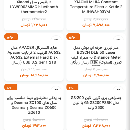
XIAOMI MIJIA Constant
شیائومی مدل Xiaomi
LYWSD03MMC bluethooth
Temperature Electric Kettle 2
thermometer2
MJHWSH03YM
8,500,000
تومان
1,250,000
تومان
7,598,000
تومان
1,238,000
تومان
-14%
-15%
افزودن به سبد خرید
افزودن به سبد خرید
متر لیزری حرفه ای بوش مدل
هارد اکسترنال APACER مدل
BOSCH DLE 50 Laser
AC632 ظرفیت 2 ترابایت Apacer
Distance Meter به همراه کیف
AC632 External Hard Disk
کمری (استوک) 🇮🇷 ارسال رایگان
USB 3.2 Gen1 2TB (ارسال
🇮🇷
رایگان)
14,000,000
تومان
22,000,000
تومان
11,900,000
تومان
18,980,000
تومان
-10%
-6%
افزودن به سبد خرید
افزودن به سبد خرید
چندراهی برق گرین لاین GS-200
پد یدکی بخارشوی درما مناسب برای
مدل GNGS200PSBK با توان
مدل های Deerma ZQ100 و
2500 وات
Deerma ZQ600 و Deerma
ZQ610
2,500,000
تومان
550,000
تومان
2,338,000
تومان
493,000
تومان