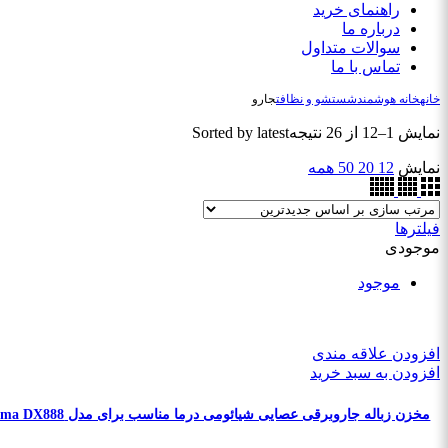
راهنمای خرید
درباره ما
سوالات متداول
تماس با ما
خانه
خانه هوشمند
شستشو و نظافت
جارو
نمایش 1–12 از 26 نتیجه
Sorted by latest
نمایش
12
20
50
همه
فیلترها
موجودی
موجود
افزودن علاقه مندی
افزودن به سبد خرید
مخزن زباله جاروبرقی عصایی شیائومی درما مناسب برای مدل Deerma DX888 (نمونه اصلی)