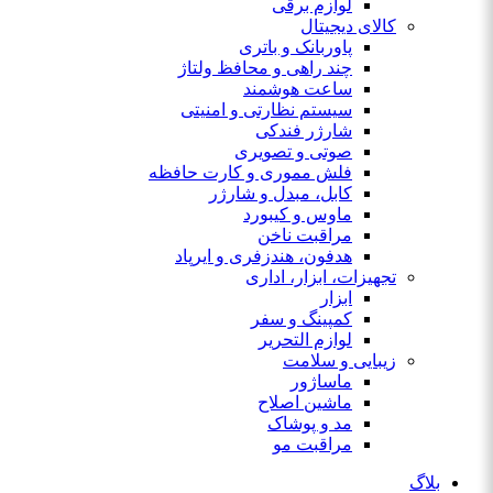
لوازم برقی
کالای دیجیتال
پاوربانک و باتری
چند راهی و محافظ ولتاژ
ساعت هوشمند
سیستم نظارتی و امنیتی
شارژر فندکی
صوتی و تصویری
فلش مموری و کارت حافظه
کابل، مبدل و شارژر
ماوس و کیبورد
مراقبت ناخن
هدفون، هندزفری و ایرپاد
تجهیزات، ابزار، اداری
ابزار
کمپینگ و سفر
لوازم التحریر
زیبایی و سلامت
ماساژور
ماشین اصلاح
مد و پوشاک
مراقبت مو
بلاگ