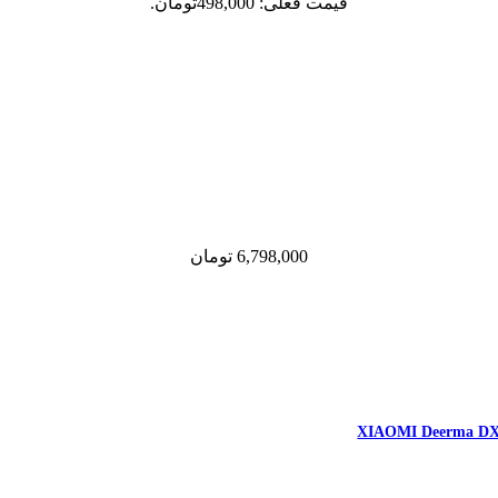
قیمت فعلی: 498,000تومان.
6,798,000
تومان