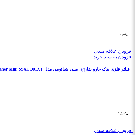
-16%
افزودن علاقه مندی
افزودن به سبد خرید
فیلتر فلزی یدک جارو شارژی مینی شیائومی مدل Mi Vacuum Cleaner Mini SSXCQ01XY
-14%
افزودن علاقه مندی