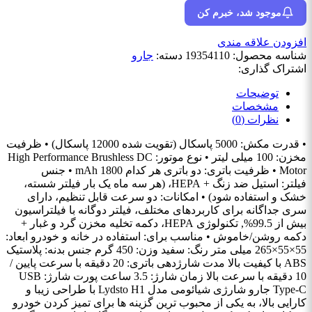
موجود شد، خبرم کن
افزودن علاقه مندی
شناسه محصول:
19354110
دسته:
جارو
اشتراک گذاری:
توضیحات
مشخصات
نظرات (0)
• قدرت مکش: 5000 پاسکال (تقویت شده 12000 پاسکال) • ظرفیت
مخزن: 100 میلی لیتر • نوع موتور: High Performance Brushless DC
Motor • ظرفیت باتری: دو باتری هر کدام 1800 mAh • جنس
فیلتر: استیل ضد زنگ + HEPA، (هر سه ماه یک بار فیلتر شسته،
خشک و استفاده شود) • امکانات: دو سرعت قابل تنظیم، دارای
سری جداگانه برای کاربردهای مختلف، فیلتر دوگانه با فیلتراسیون
بیش از 99.5%, تکنولوژی HEPA، دکمه تخلیه مخزن گرد و غبار +
دکمه روشن/خاموش • مناسب برای: استفاده در خانه و خودرو ابعاد:
55×55×265 میلی ‌متر رنگ: سفید وزن: 450 گرم جنس بدنه: پلاستیک
ABS با کیفیت بالا مدت شارژدهی باتری: 20 دقیقه با سرعت پایین /
10 دقیقه با سرعت بالا زمان شارژ: 3.5 ساعت پورت شارژ: USB
Type-C جارو شارژی شیائومی مدل Lydsto H1 با طراحی زیبا و
کارایی بالا، به یکی از محبوب ‌ترین گزینه ‌ها برای تمیز کردن خودرو