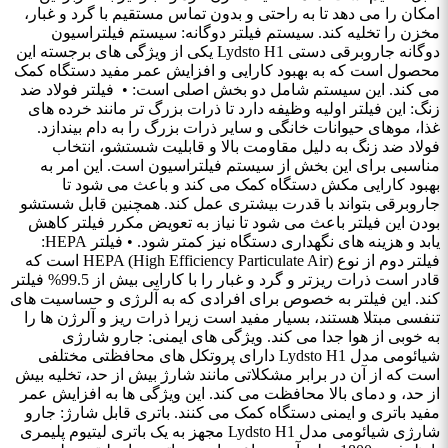
امکان را می ‌دهد تا به راحتی و بدون تماس مستقیم با گرد و غبار،
مخزن را تخلیه کند. سیستم فیلتر دوگانه: سیستم فیلتراسیون
دوگانه جاروبرقی دستی Lydsto H1 یکی از ویژگی‌ های برجسته این
محصول است که به بهبود کارایی و افزایش عمر مفید دستگاه کمک
می ‌کند. این سیستم شامل دو بخش اصلی است: • فیلتر فولاد ضد
زنگ: این فیلتر اولیه وظیفه دارد تا ذرات بزرگ ‌تر مانند خرده‌ های
غذا، موهای حیوانات خانگی و سایر ذرات بزرگ را به دام بیندازد.
فولاد ضد زنگ به دلیل مقاومت بالا و قابلیت شستشو، انتخاب
مناسبی برای این بخش از سیستم فیلتراسیون است. این امر به
بهبود کارایی مکش دستگاه کمک می ‌کند و باعث می‌ شود تا
جاروبرقی بتواند با قدرت بیشتری عمل کند. همچنین قابل شستشو
بودن این فیلتر باعث می ‌شود تا نیاز به تعویض مکرر فیلتر کاهش
یابد و هزینه‌ های نگهداری دستگاه نیز کمتر شود. • فیلتر HEPA:
فیلتر دوم از نوع HEPA (High Efficiency Particulate Air) است که
قادر است ذرات ریزتر و گرد و غبار را با کارایی بیش از 99.5% فیلتر
کند. این فیلتر به خصوص برای افرادی که به آلرژی و حساسیت‌ های
تنفسی مبتلا هستند، بسیار مفید است زیرا ذرات ریز و آلرژن ‌ها را
به خوبی از هوا جدا می‌ کند. ویژگی ‌های ایمنی: جارو شارژی
شیائومی مدل Lydsto H1 دارای پروتکل‌ های محافظتی مختلفی
است که از آن در برابر مشکلاتی مانند شارژ بیش از حد، تخلیه بیش
از حد، و دمای بالا محافظت می‌ کند. این ویژگی ‌ها به افزایش عمر
مفید باتری و ایمنی دستگاه کمک می‌ کنند. باتری قابل شارژ: جارو
شارژی شیائومی مدل Lydsto H1 مجهز به یک باتری لیتیوم پلیمری