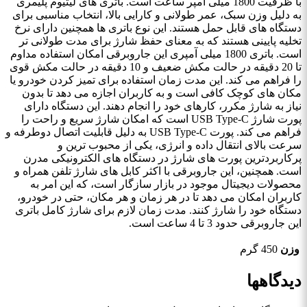
با ظرفیت 1800 میلی ‌آمپر ساعت است. باتری‌ های لیتیوم پلیمری
به دلیل وزن سبک، عمر طولانی و کارایی بالا، انتخاب مناسبی برای
دستگاه‌ های قابل حمل هستند. این نوع باتری ‌ها همچنین دارای نرخ
تخلیه پایینی هستند که به معنای حفظ شارژ برای مدت طولانی‌ تر
است. باتری 1800 میلی ‌آمپری این جاروبرقی امکان استفاده مداوم
تا 20 دقیقه در حالت مکش ضعیف و 10 دقیقه در حالت مکش قوی
را فراهم می ‌کند. این مدت زمان استفاده برای تمیز کردن خودرو یا
مکان ‌های کوچک کافی است و به کاربران اجازه می‌ دهد تا بدون
نیاز به شارژ مکرر، کارهای خود را انجام دهند. این دستگاه دارای
پورت شارژ USB Type-C است که امکان شارژ سریع و راحت را
فراهم می‌ کند. پورت USB Type-C به دلیل قابلیت اتصال دوطرفه و
سرعت بالای انتقال داده و انرژی، یکی از محبوب ‌ترین و
پرکاربردترین پورت ‌های شارژ در دستگاه‌ های الکترونیکی مدرن
است. همچنین، این جاروبرقی با اکثر کابل ‌های شارژ تلفن همراه و
محصولات دیجیتال موجود در بازار سازگار است، که این امر به
کاربران امکان می ‌دهد تا در هر زمان و هر مکان، حتی در خودرو،
دستگاه خود را شارژ کنند. مدت زمان لازم برای شارژ کامل باتری
این جاروبرقی حدود 3 تا 4 ساعت است.
وزن
450 گرم
دیدگاهها