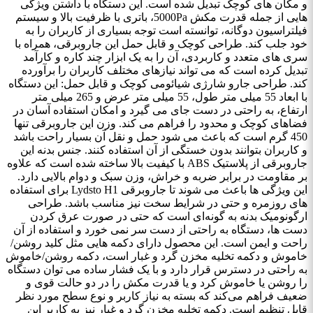
و مکان ‌های کوچک تبدیل شده است. این دستگاه با داشتن ویژگی‌
هایی از جمله قدرت مکش 5000Pa، باتری با ظرفیت بالا و سیستم
فیلتراسیون دوگانه، توانسته است توجه بسیاری از کاربران را به
خود جلب کند. طراحی کوچک و قابل حمل این جاروبرقی، همراه با
سری ‌های متعدد و کاربردی، آن را به یک ابزار چند کاره و کارآمد
تبدیل کرده است که می ‌تواند نیازهای مختلف کاربران را برآورده
کند. طراحی جارو شارژی شیائومی کوچک و قابل حمل: این دستگاه
با ابعاد 55 میلی‌ متر طول، 55 میلی ‌متر عرض و 265 میلی‌ متر
ارتفاع، به راحتی در دست جای می‌ گیرد و امکان استفاده آسان در
فضاهای کوچک و محدود را فراهم می‌ کند. وزن این جاروبرقی تنها
450 گرم است که باعث می‌ شود حمل و نقل آن بسیار راحت باشد
و کاربران بتوانند بدون خستگی از آن استفاده کنند. جنس بدنه این
جاروبرقی از پلاستیک ABS با کیفیت بالا ساخته شده است که علاوه
بر مقاومت در برابر ضربه و خراش، وزن سبک و دوام بالایی دارد.
این ویژگی ‌ها باعث می ‌شوند تا جاروبرقی Lydsto H1 برای استفاده‌
های روزمره و حتی در شرایط سخت نیز مناسب باشد. طراحی
ارگونومیک بدنه به گونه‌ای است که حتی در صورت عرق کردن
دست ‌ها، دستگاه به راحتی از دست سر نمی ‌خورد و استفاده از آن
راحت و ایمن است. این محصول دارای دکمه‌ هایی مثل کلید روشن/
خاموش و دکمه تخلیه مخزن گرد و غبار است، دکمه روشن/خاموش
به راحتی در دسترس قرار دارد و با یک فشار ساده می‌ توان دستگاه
را روشن یا خاموش کرد و یا قدرت مکش را در دو حالت قوی و
ضعیف فراهم می‌کند که بسته به نیاز کاربر و نوع سطح مورد نظر
قابل تنظیم است. دکمه تخلیه مخزن گرد و غبار نیز به کاربر این