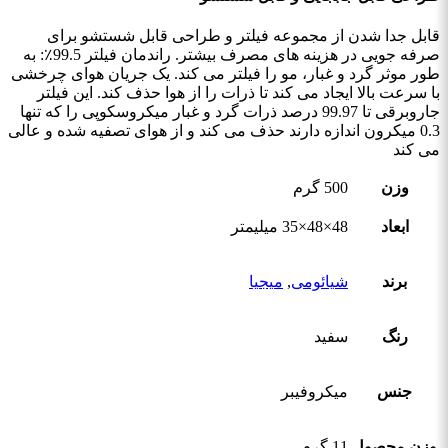
قابل جدا شدن از مجموعه فیلتر و طراحی قابل شستشو برای
صرفه جویی در هزینه های مصرف بیشتر. راندمان فیلتر 99.5٪: به
طور موثر گرد و غبار، مو را فیلتر می کند. یک جریان هوای چرخشی
با سرعت بالا ایجاد می کند تا ذرات را از هوا حذف کند. این فیلتر
جاروبرقی تا 99.97 درصد ذرات گرد و غبار میکروسکوپی را که تنها
0.3 میکرون اندازه دارند حذف می کند و از هوای تصفیه شده و عالی
می کند
وزن
500 گرم
ابعاد
48×48×35 میلیمتر
برند
شیائومی
,
میجیا
رنگ
سفید
جنس
میکروفیبر
وزن محصول
11 گرم