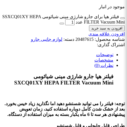
موجود در انبار
فیلتر هپا برای جارو شارژی مینی شیائومی SSXCQ01XY HEPA
FILTER Vacuum Mini عدد
افزودن به سبد خرید
افزودن علاقه مندی
شناسه محصول:
20487615
دسته:
لوازم جانبی جارو
اشتراک گذاری:
توضیحات
مشخصات
نظرات (0)
فیلتر هپا جارو شارژی مینی شیائومی
SXCQ01XY HEPA FILTER Vacuum Mini
توجه: فیلتر را می توانید شستشو دهید اما نگذارید زیاد خیس بخورد.
بعد از خشک شدن کامل دوباره استفاده کنید، زمان تعویض
پیشنهادی هر سه تا 6 ماه یکبار بسته به میزان استفاده از دستگاه.
طراحی قابل جابجایی و قابل شستشو