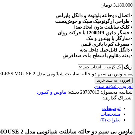
3,180,000
تومان
• اتصال دوحالته بلوتوث و دانگل وایرلس
• طراحی ارگونومیک سبک و خوش‌دست
• کلیک سایلنت بدون ایجاد صدا
• حسگر دقیق 1200DPI با حرکت روان
• سازگار با ویندوز و مک
• مصرف کم با باتری قلمی
• دانگل قابل‌حمل داخل بدنه
• بدنه مقاوم با سطح مات ضدلغزش
رنگ
ماوس بی سیم دو حالته سایلنت شیائومی مدل Xiaomi Dual-mode XMSMSB01YM WIRELESS MOUSE 2 (ارسال رایگان) عدد
افزودن به سبد خرید
افزودن علاقه مندی
شناسه محصول:
28737013
دسته:
ماوس و کیبورد
اشتراک گذاری:
توضیحات
مشخصات
نظرات (0)
ماوس بی سیم دو حالته سایلنت شیائومی مدل Xiaomi Dual-mode XMSMSB01YM WIRELESS MOUSE 2