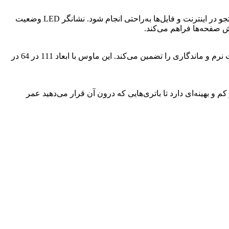
دو دکمه کناری موس وایرلس Xiaomi XMSMSB01YM برای دسترسی سریع به جلو و عقب در سمت انگشت شست، باعث می‌شود تا جستجو در اینترنت و فایل‌ها به‌راحتی انجام شود. نشانگر LED وضعیت
ش صفحه‌ها فراهم می‌کند.
موس بی سیم شیائومی XMSMSB01YM با استفاده از مواد باکیفیت مانند پلاستیک و فلز ساخته شده و دارای پایه‌های PTFE است که حرکت نرم و ماندگاری را تضمین می‌کند. این ماوس با ابعاد 111 در 64 در
فاده شده است. این ماوس مصرف بسیار کم و بهینه‌ای دارد تا باتری‌هایی که درون آن قرار می‌دهید عمر