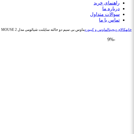
راهنمای خرید
درباره ما
سوالات متداول
تماس با ما
خانه
کالای دیجیتال
ماوس و کیبورد
ماوس بی سیم دو حالته سایلنت شیائومی مدل Xiaomi Dual-mode XMSMSB01YM WIRELESS MOUSE 2 (ارسال رایگان)
-9%