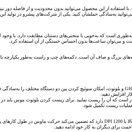
استفاده از این محصول می‌توانید بدون محدودیت و از فاصله دور نیز ب
احی ارگونومیک و متقارنموس بی سیم Xiaomi XMSMSB01YM به‌طوری است که به‌خوبی با منحنی‌های د
 و می‌توان ساعت‌ها بدون احساس خستگی از آن استفاده کرد.
یژگی‌های بارز موس وایرلس Xiaomi XMSMSB01YM، دکمه‌های بزرگ و صاف آن است. دکمه‌های چپ و را
موس بی سیم Xiaomi XMSMSB01YM با قابلیت اتصال دوگانه 2.4 GHz و بلوتوث، امکان سوئیچ کردن بین د
ار افزایش دهید.
است که آن را ریست نمایید. برای ریست کردن بلوتوث موس باید در
عملیات ریست تکمیل شود.
موس بی سیم شیائومی XMSMSB01YM همچنین سنسوری با دقت بالا با DPI 1200 دارد که تضم
حمت برای دیگران به کار خود ادامه دهید.