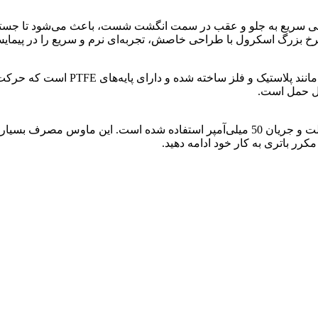
چرخ بزرگ اسکرول با طراحی خاصش، تجربه‌ای نرم و سریع را در پیمای
در موس وایرلس Xiaomi XMSMSB01YM از یک باتری با ولتاژ 1.5 ولت و جریان 50 میلی‌آمپر است
مکرر باتری به کار خود ادامه دهید.