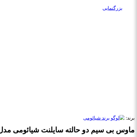
بزرگنمایی
برند:
ماوس بی سیم دو حالته سایلنت شیائومی مدل Xiaomi Dual-mode XMSMSB01YM WIRELESS MOUSE 2 (ارسال رایگا