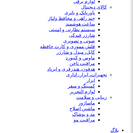
لوازم برقی
کالای دیجیتال
پاوربانک و باتری
چند راهی و محافظ ولتاژ
ساعت هوشمند
سیستم نظارتی و امنیتی
شارژر فندکی
صوتی و تصویری
فلش مموری و کارت حافظه
کابل، مبدل و شارژر
ماوس و کیبورد
مراقبت ناخن
هدفون، هندزفری و ایرپاد
تجهیزات، ابزار، اداری
ابزار
کمپینگ و سفر
لوازم التحریر
زیبایی و سلامت
ماساژور
ماشین اصلاح
مد و پوشاک
مراقبت مو
بلاگ