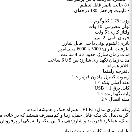
• 8 حالت تایمر قابل تنظیم
• قابلیت چرخش 180 درجه‌ای
وزن: 1.75 کیلوگرم
توان مصرفی: 10 وات
ولتاژ کاری: 5 ولت
جریان نامی: 2 آمپر
باتری: لیتیوم یونی داخلی قابل شارژ
ظرفیت باتری: 5000 تا 6000 میلی‌آمپر
مدت زمان شارژ: حدود 2 تا 4 ساعت
مدت زمان نگهداری شارژ: بین 5 تا 6 ساعت
اقلام همراه:
دفترچه راهنما
ریموت کنترل مادون قرمز × 1
بدنه اصلی پنکه × 1
کابل برق USB × 1
پایه نگهدارنده × 1
میله اتصال × 2
پنکه شارژی مدل F1 Fan – همراه خنک و همیشه آماده:
سبک، عملکرد قدرتمند و شارژدهی بالا این پنکه را به یکی از پرفروش‌ت
طراحی ساده، کاربردی و چشم‌نواز: