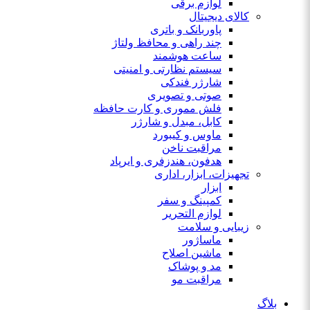
لوازم برقی
کالای دیجیتال
پاوربانک و باتری
چند راهی و محافظ ولتاژ
ساعت هوشمند
سیستم نظارتی و امنیتی
شارژر فندکی
صوتی و تصویری
فلش مموری و کارت حافظه
کابل، مبدل و شارژر
ماوس و کیبورد
مراقبت ناخن
هدفون، هندزفری و ایرپاد
تجهیزات، ابزار، اداری
ابزار
کمپینگ و سفر
لوازم التحریر
زیبایی و سلامت
ماساژور
ماشین اصلاح
مد و پوشاک
مراقبت مو
بلاگ