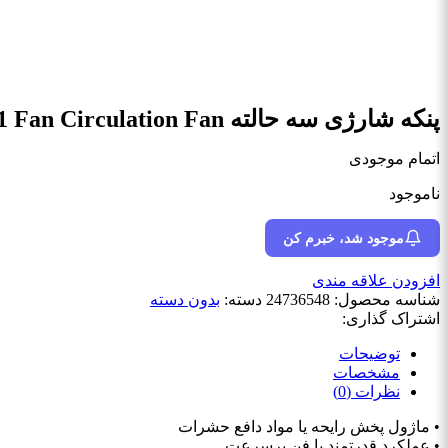
پنکه شارژی سه حالته F1 Fan Circulation Fan
اتمام موجودی
ناموجود
موجود شد، خبرم کن
افزودن علاقه مندی
شناسه محصول:
24736548
دسته:
بدون دسته
اشتراک گذاری:
توضیحات
مشخصات
نظرات (0)
• ماژول پخش رایحه یا مواد دافع حشرات
• عملکرد قدرتمند با فن پرسرعت