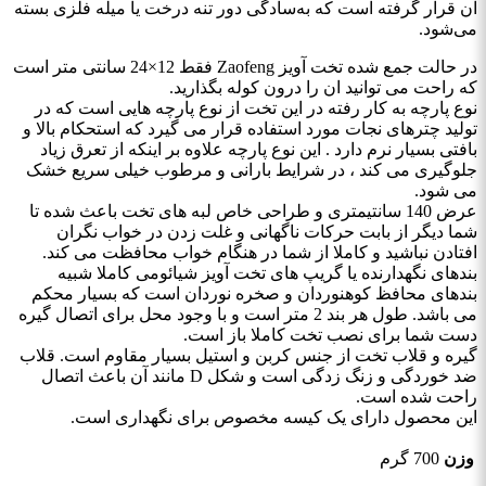
آن قرار گرفته است که به‌سادگی دور تنه درخت یا میله فلزی بسته
می‌شود.
در حالت جمع شده تخت آویز Zaofeng فقط 12×24 سانتی متر است
که راحت می توانید ان را درون کوله بگذارید.
نوع پارچه به کار رفته در این تخت از نوع پارچه هایی است که در
تولید چترهای نجات مورد استفاده قرار می گیرد که استحکام بالا و
بافتی بسیار نرم دارد . این نوع پارچه علاوه بر اینکه از تعرق زیاد
جلوگیری می کند ، در شرایط بارانی و مرطوب خیلی سریع خشک
می شود.
عرض 140 سانتیمتری و طراحی خاص لبه های تخت باعث شده تا
شما دیگر از بابت حرکات ناگهانی و غلت زدن در خواب نگران
افتادن نباشید و کاملا از شما در هنگام خواب محافظت می کند.
بندهای نگهدارنده یا گریپ های تخت آویز شیائومی کاملا شبیه
بندهای محافظ کوهنوردان و صخره نوردان است که بسیار محکم
می باشد. طول هر بند 2 متر است و با وجود محل برای اتصال گیره
دست شما برای نصب تخت کاملا باز است.
گیره و قلاب تخت از جنس کربن و استیل بسیار مقاوم است. قلاب
ضد خوردگی و زنگ زدگی است و شکل D مانند آن باعث اتصال
راحت شده است.
این محصول دارای یک کیسه مخصوص برای نگهداری است.
وزن
700 گرم