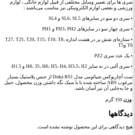
سری ها برای تعمیر وسایل مختلفی از قبیل لوازم خانگی ، لوازم
ورزشی و بعضی لوازم الکترونیکی نیز مناسب می‌باشند :
• سری دو سو در سایزهای SL6، SL5 و SL4
• سری چهار سو در سایزهای PH3، PH2 و PH1
• ستاره‌ای شش پر در هشت اندازه T27، T25، T20، T15، T10، T8،
T6 وT5
• یک عدد سری PZ2
• سری آلنی در نه سایز H8، 35، H6، H5، H4، H3،5، H2 و H1.5
ست آچاربوکس شیائومی مدل Duka RS1 از جنس پلاستیک بسیار
مرغوب ABS ساخته شده تا با سبک نگه داشتن وزن محصول، حمل
و جا به‌جایی آن نیز آسان باشد.
وزن
350 گرم
دیدگاهها
هیچ دیدگاهی برای این محصول نوشته نشده است.