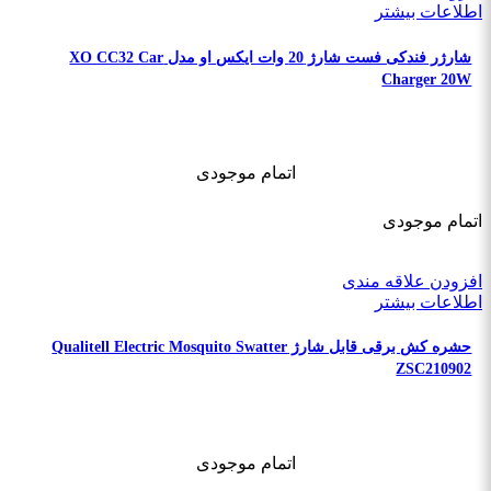
اطلاعات بیشتر
شارژر فندکی فست شارژ 20 وات ایکس او مدل XO CC32 Car
Charger 20W
اتمام موجودی
اتمام موجودی
افزودن علاقه مندی
اطلاعات بیشتر
حشره کش برقی قابل شارژ Qualitell Electric Mosquito Swatter
ZSC210902
اتمام موجودی