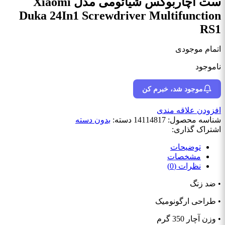
ست آچاربوکس شیائومی مدل Xiaomi
Duka 24In1 Screwdriver Multifunction
RS1
اتمام موجودی
ناموجود
موجود شد، خبرم کن
افزودن علاقه مندی
شناسه محصول:
14114817
دسته:
بدون دسته
اشتراک گذاری:
توضیحات
مشخصات
نظرات (0)
• ضد زنگ
• طراحی ارگونومیک
• وزن آچار 350 گرم