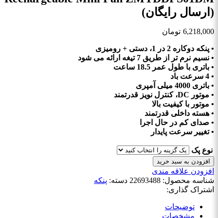
(ارسال رایگان)
6,218,000
تومان
• پنکه دوکاره 2 در 1، دستی + رومیزی
• نسیم نرم تر از طریق 7 تیغه ارائه می شود
• باتری با طول عمر 18.5 ساعت
• 4 سرعت باد
• باتری 4000 میلی آمپری
• موتور DC، کنترل نویز قدرتمند
• موتور با کیفیت بالا
• هسته داخلی قدرتمند
• صدای کم در حال اجرا
• تغییر سرعت پایدار
نوع پک
افزودن به سبد خرید
افزودن علاقه مندی
شناسه محصول:
22693488
دسته:
پنکه
اشتراک گذاری:
توضیحات
مشخصات