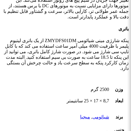
تغییر جهت جریان در سیم ‌پیچ‌ های روتور استفاده می‌کند. این
موتورها دارای مزایایی نسبت به موتورهای DC با برس هستند، از
جمله عمر طولانی ‌تر، کارآیی بالاتر، سرعت و گشتاور قابل تنظیم با
دقت بالا و عملکرد پایدارتر است.
باتری
پنکه شارژی مینی شیائومی ZMYDFS01DM از یک باتری لیتیوم
پلیمر با ظرفیت 4000 میلی ‌آمپر ساعت استفاده می ‌کند که با کابل
تایپ سی شارژ می ‌شود. در صورت شارژ کامل باتری، می ‌توانید از
این پنکه تا 18.5 ساعت به صورت بی‌ سیم استفاده کنید. البته مدت
زمان کارکرد پنکه به سطح سرعت باد و حالت چرخش آن بستگی
دارد.
وزن
2500 گرم
ابعاد
8,7 × 17 × 25 سانتیمتر
برند
شیائومی
,
میجیا
جنس