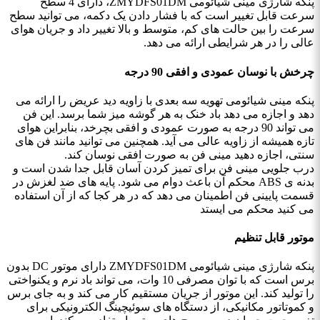
پنکه شارژی مینی شیائومی ZMYDFS01DM، دارای 4 سطح
سرعت قابل تغییر است که با فشار دادن یک دکمه، می‌ توانید سطح
سرعت را بین حالت ‌های کم، متوسط و بالا تغییر داد و جریان هوای
عالی را در هر شرایطی ارائه می دهد.
چرخش با نوسان عمودی و افقی 90 درجه
پنکه مینی شیائومی تهویه سه بعدی با زاویه دید عریض را ارائه می
دهد و اجازه می دهد باد خنک به هر گوشه میز شما برسد. این فن
می تواند 90 درجه به صورت عمودی و افقی بچرخد، بنابراین هوای
تازه همیشه از زاویه عالی می آید. همچنین می ‌توانید مانند فن‌ های
سنتی، اجازه دهید مینی فن به صورت افقی نوسان کند.
درب جلویی مینی فن برای تمیز کردن آسان قابل جدا شدن است و
بدنه ی ABS محکم آن باعث دوام می شود. پایه های ضد لغزش در
قسمت پایینی فن اطمینان می دهد که در هر کجا که از آن استفاده
می کنید محکم می ایستد
موتور قابل تنظیم
پنکه شارژی مینی شیائومی ZMYDFS01DM دارای موتور DC بدون
برس است که با توان مصرفی 10 وات، می ‌تواند باد نرم و یکنواختی
را تولید کند. این موتور از جریان مستقیم کار می ‌کند و به جای برس
و کموتاتور مکانیکی، از دستگاه ‌های سوئیچینگ الکترونیکی برای