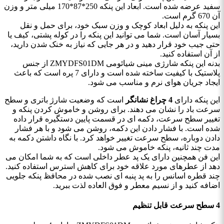
سفید عرضه شده است. ابعاد این پنکه 250*87*170 میلی ‌متر و وزن
آن 670 گرم است.
این پنکه به دلیل ابعاد کوچک و وزن سبک خود، برای حمل و نقل
بسیار آسان است. شما می ‌توانید این پنکه را در کوله ‌پشتی، کیف یا
حتی جیب خود قرار دهید و در هر جایی که نیاز به خنک شدن دارید،
از آن استفاده کنید.
بدنه این پنکه شارژی مینی شیائومی ZMYDFS01DM از جنس
پلاستیک با کیفیت ساخته شده است و دارای 7 پره است که باعث
ایجاد جریان هوای نرم و مناسب می‌ شود.
این پنکه دارای
4 چراغ نشانگر
است که وضعیت شارژ باتری و سطح
سرعت باد را نشان می‌ دهند. برای روشن و خاموش کردن پنکه و
تغییر سطح سرعت، دکمه ‌ای در قسمت پایین دستگیره قرار داده
شده است. با فشار دادن این دکمه، روشن می ‌شود و با هر فشار
دادن دوباره، سطح سرعت تغییر خواهد کرد. با نگاه داشتن دکمه به
مدت چند ثانیه، پنکه خاموش می شود.
این فن همچنین دارای یک پد عطر داخلی است که به شما امکان می
دهد از عطرهای مورد علاقه خود برای کاهش استرس استفاده کنید.
چند قطره اسانس را به پد پنبه ای نصب شده در محافظ پنکه جلویی
اضافه کنید و از نسیم معطر و فوق العاده لذت ببرید.
4 سطح سرعت قابل تنظیم