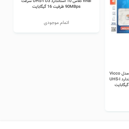
final کلاس 10 استاندارد UHS-I U3 سرعت
90MBps ظرفیت 16 گیگابایت
اتمام موجودی
کارت حافظه microSDHC ویکومن مدل Vicco
man 600x A1 V30 کلاس 10 استاندارد UHS-I