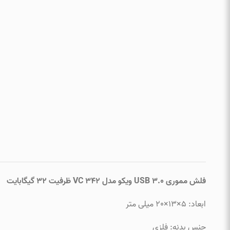
فلش مموری 3.0 USB ویکو مدل 342 VC ظرفیت 32 گیگابایت
ابعاد: 5×13×20 میلی متر
جنس بدنه: فلزی