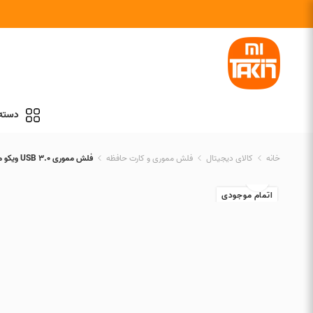
دسته 
خانه
کالای دیجیتال
فلش مموری و کارت حافظه
فلش مموری 3.0 USB ویکو مدل 342 VC ظرفیت 32 گیگابایت
اتمام موجودی