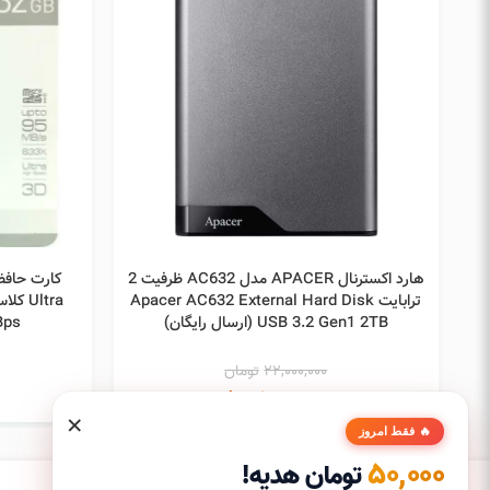
افزودن به سبد خرید
هارد اکسترنال APACER مدل AC632 ظرفیت 2
ترابایت Apacer AC632 External Hard Disk
USB 3.2 Gen1 2TB (ارسال رایگان)
95MBps ظر
22,000,000
تومان
18,980,000
تومان
×
🔥 فقط امروز
50,000
تومان هدیه!