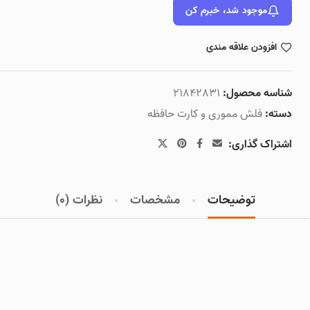
موجود شد، خبرم کن
افزودن علاقه مندی
شناسه محصول:
21842831
دسته:
فلش مموری و کارت حافظه
اشتراک گذاری:
توضیحات
مشخصات
نظرات (0)