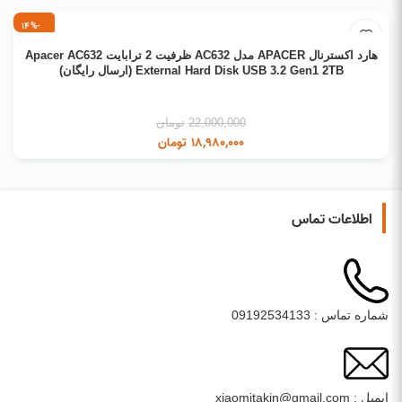
-14%
افزودن به سبد خرید
هارد اکسترنال APACER مدل AC632 ظرفیت 2 ترابایت Apacer AC632
External Hard Disk USB 3.2 Gen1 2TB (ارسال رایگان)
22,000,000
تومان
18,980,000
تومان
اطلاعات تماس
شماره تماس : 09192534133
ایمیل : xiaomitakin@gmail.com