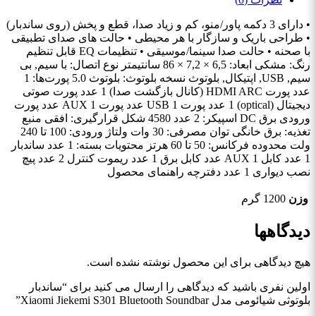
• دارای 3 دکمه پاور/منو، کم و زیاد صدا، قطع و پخش (روی ساندبار)
• طراحی باریک و سازگار با هر محیطی • حالت های صدای تطبیقی ​​
با صحنه • حالت صدا سینما/موسیقی • تنظیمات EQ قابل تنظیم
رنگ: مشکی ابعاد: 6,5 × 7,2 × 86 سانتیمتر نوع اتصال: با سیم, بی
سیم, USB, اپتیکال, بلوتوث نسخه بلوتوث: بلوتوث 5.0 پورت‌ها: 1
عدد پورت HDMI ARC (کانال بازگشت صدا) 1 عدد پورت صوتی
دیجیتال (optical) 1 عدد پورت USB 1 عدد پورت AUX 1 عدد پورت
ورودی برق DC اسپیکر: 2 عدد 4580 شکل قرارگیری: افقی منبع
تغذیه: برق خانگی توان مصرفی: 30 وات ولتاژ ورودی: 100 تا 240
ولت محدوده فرکانس: 50 تا 60 هرتز محتویات بسته: 1 عدد ساندبار
1 عدد کابل AUX 1 عدد کابل برق 1 عدد ریموت کنترل 2 عدد پیچ
نصب دیواری 1 عدد دفترچه راهنمای محصول
وزن
1200 گرم
دیدگاهها
هیچ دیدگاهی برای این محصول نوشته نشده است.
اولین نفری باشید که دیدگاهی را ارسال می کنید برای “ساندبار
بلوتوثی شیائومی مدل Xiaomi Jiekemi S301 Bluetooth Soundbar”