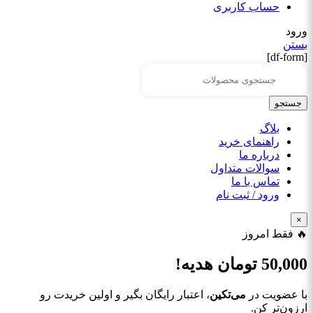
حساب کاربری
ورود
بستن
[df-form]
جستجو
بلاگ
راهنمای خرید
درباره ما
سوالات متداول
تماس با ما
ورود / ثبت نام
×
🔥 فقط امروز
50,000
تومان هدیه!
با عضویت در
می‌تکین
، اعتبار رایگان بگیر و اولین خریدت رو
ارزون‌تر کن.