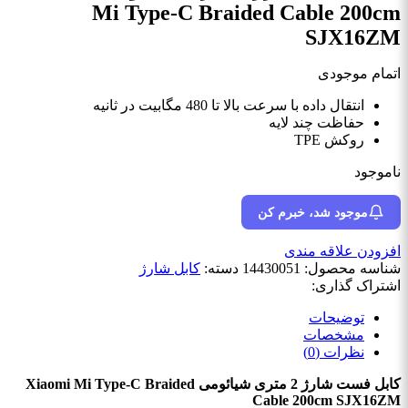
Mi Type-C Braided Cable 200cm
SJX16ZM
اتمام موجودی
انتقال داده با سرعت بالا تا 480 مگابیت در ثانیه
حفاظت چند لایه
روکش TPE
ناموجود
موجود شد، خبرم کن
افزودن علاقه مندی
شناسه محصول:
14430051
دسته:
کابل شارژ
اشتراک گذاری:
توضیحات
مشخصات
نظرات (0)
کابل فست شارژ 2 متری شیائومی Xiaomi Mi Type-C Braided
Cable 200cm SJX16ZM