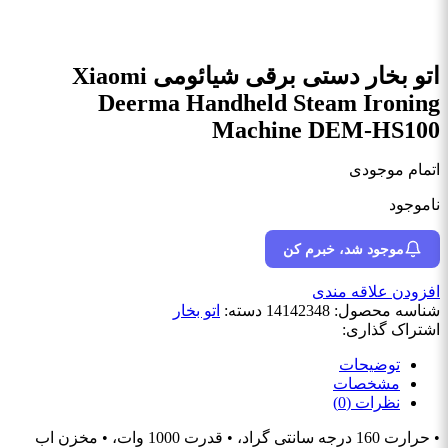
اتو بخار دستی برقی شیائومی Xiaomi
Deerma Handheld Steam Ironing
Machine DEM-HS100
اتمام موجودی
ناموجود
موجود شد، خبرم کن
افزودن علاقه مندی
شناسه محصول:
14142348
دسته:
اتو بخار
اشتراک گذاری:
توضیحات
مشخصات
نظرات (0)
• حرارت 160 درجه سانتی گراد، • قدرت 1000 وات، • مخزن اب