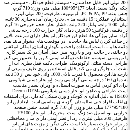
200 میلی لیتر قابل جدا شدن، • سیستم قطع خودکار، • سیستم ضد
چکه. رنگ: سفید، ابعاد: 177*95*180 میلی‌ متر، وزن: 710 گرم،
جنس بدنه: PC & PA, PP, آلومینیوم، ظرفیت: 200 میلی ‌لیتر،
استاندارد عملکرد: 15 دقیقه مدام، بخار: زمان آماده سازی 30 ثانیه،
توان: 1000 وات، ولتاژ: 220 ولت، فشار بخار: حجم خروجی 16 گرم
در دقیقه، فرکانس: 50 هرتز، دمای کار: حرارت 160 درجه سانتی
گراد. سایر ویژگی ها: قطع کن خودکار, اتو بخار دارای سرعت بالایی
در صاف کردن لباس ها، جابجایی در موقعیت های دشوار مانند یقه،
دکمه ها و … است. استفاده راحت و نگهداری آسان, امکان اتوکشی
دو حالته، در حالت آویز و یا روی میز, حمل آسان در یک سفر کاری
یا توریستی, سیستم حفاظت دوگانه، ایمنی کاربر را تضمین می کند,
طراحی دسته مثلثی ارگونومیک, طراحی دکمه قفل بطری آب از
نشت آب جلوگیری می کند, قابل استفاده بر روی طیف وسیعی از
پارچه ها. این محصول با قدرت بالای 1000 واتی خود پس از 30 ثانیه
به دمای 160 درجه سانتی گراد می رسد. اتو بخار دستی شیائومی
برای اتو کردن لباس به صورت ایستاده و آویزان بسیار مناسب
است. طراحی و ظاهر: اتو بخار دستی شیائومی Deerma DEM-
HS100 به دلیل اندازه‌ ی کوچک و وزن سبکی که دارد، برای استفاده‌
ی اغلب افراد حتی سالمندان، گزینه ‌ی مناسبی است. ابعاد این اتو
180*95*177 میلی متر و وزن آن 710 گرم است. جنس صفحه
حرارتی اتو، استیل ضد زنگ است. مخزن آب اتو بخار HS100
ظرفیتی 200 میلی لیتری دارد. از نظر ایمنی دارای مدار محافظتی
در برابر حرارت بسیار بالا است. یکی دیگر از مزیت ‌های این اتو
بخار، امکان اتو کشی لباس‌ ها و پرده‌ ها به صورت ایستاده است.