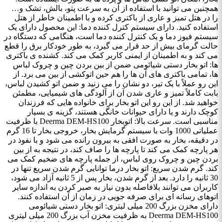
همچنین می ‌توانید با استفاده از آن به سرعت پتو، بالش، تشک و…
را در هتل تمیز و عاری از باکتری کرده و با اطمینان خاطر از هتل
استفاده کنید. دارای سیستم کترل کننده دما: این محصول دارای یک
سیستم فیوز دما و یک کنترل کننده دما است، هنگامی که دستگاه در
حالت گرمای بیش از حد قرار می گیرد، به طور خودکار برق را قطع
می کند و به اطمینان از ایمنی کاربر کمک می کند. کشنده‌ ی باکتری
‌ها: اتو بخار دستی شیائومی ضمن از بین بردن چین و چروک‌ لباس‌
ها، تمامی باکتری‌ های آن‌ ها را هم حین اتوکشی از بین می ‌برد. از
این رو عملاً با یک تیر، دو نشان را می ‌زنید و ضمن اتو کشیدن لباس،
بابت کاملاً تمیز و عاری شدن آن از آلودگی ‌های شیمیایی، مطمئن
خواهید شد. از این رو این اتو بخار برای خانواده ‌هایی که فرزندان
کوچک دارند و یا دارای حیوانات خانگی هستند، گزینه ‌ی بسیار
مناسبی است. سرعت بالا: اتوبخار Deerma DEM-HS100 با ظرفیت
عملیاتی 1000 وات با سیستم گرمایش بخار، خروجی بخار تا 16 گرم
در دقیقه، بخار به صورت افقی به بیرون رانده می شود و با نفوذ در
هر پارچه کمک می کند تا پارچه ها را صاف کند، در نتیجه به از بین
بردن چین و چروک روی لباس، از جمله پارچه های ضخیم کمک می
کند. گرم شدن سریع: اتو بخار درما توانایی گرم شدن سریع تنها در
30 ثانیه را دارد. بعد از گرم شدن، بخار پس از 5 ثانیه آزاد می شود،
کاربران می توانند بلافاصله بدون نیاز به صبر کردن به اندازه سایر
اتوهای رسانه ای برای صرفه جویی در زمان از آن استفاده کنند.
دارای مخزن بزرگ 200 میلی لیتری: اتو بخار دستی شیائومی
Deerma DEM-HS100 به ظرفیت مخزن آب بزرگ 200 میلی لیتری