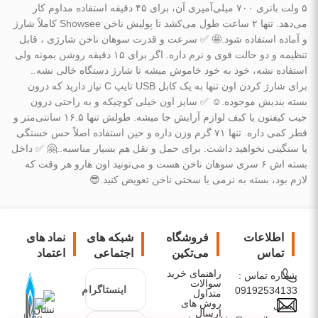
۵ ولت باتری ۷۰۰ میلی‌آمپری آن، برای ۴۵ دقیقه استفاده مداوم کار
می‌دهد. تنها ۲ ساعت طول می‌کشد تا پولیش ناخن Showsee کاملاً شارژ
و آماده استفاده شود.🤩 ✅️ سرعت و قدرت سوهان ناخن شارژی ، قابل
تنظیمه و دو حالت قوی و نرم داره. اگر برای ۱۵ دقیقه روشن بمونه ولی
استفاده نشه، خود به خود خاموش میشه تا شارژ دستگاه خالی نشه..
برای شارژ کردن اون تنها به یک کابل USB تایپ C نیاز دارید که درون
بسته بندیش موجوده.☺️ ✅️ سایز اون خیلی کوچیکه و به راحتی درون
جیب کیفتون یا کیف لوازم آرایش جا میشه. طولش تنها ۱۶.۵ سانتی‌متر و
قطر کمی داره. تنها ۷۱ گرم وزن داره و حین استفاده اصلاً حس خستگی
یا سنگینی نخواهید داشت. برای حمل و نقل هم بسیار مناسبه..🤗 ✅️ داخل
بسته اش ۶ سری سوهان ناخن هست و می‌تونید اون هارو هر وقت که
لازم بود، بسته به نرمی یا سختی ناخن تعویض کنید.😎
اطلاعات
فروشگاه
شبکه های
نماد های
تماس
می‌تکین
اجتماعی
اعتماد
راهنمای خرید
شماره تماس :
سوالات
اینستاگرام
09192534133
متداول
روش های
ایمیل
ارسال