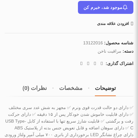
موجود شد، خبرم کن
افزودن علاقه مندی
شناسه محصول:
13122016
دسته:
مراقبت ناخن
اشتراک گذاری:
توضیحات
مشخصات
نظرات (0)
✅️ دارای دو حالت قدرت قوی ونرم ✅️ مجهز به شش عدد سری مختلف
✅️ دارای قابلیت خاموش شدن خودکار پس از ۱۵ دقیقه ✅️ دارای حرکت
رفت و برگشتی ✅️ قابلیت شارژ سریع تنها با استفاده از کابل USB Type-
C ✅️ دارای سوهان اضافه و قابل تعویض جنس بدنه از پلاستیک ABS
دارای چراغ نشانگر LED برخورداری از باتری ۷۰۰ میلی آمپر ولتاژ ورودی