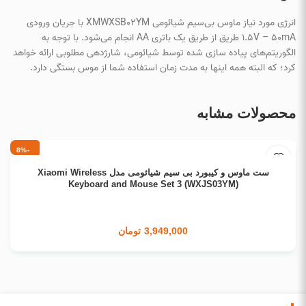
انرژی مورد نیاز ماوس بی‌سیم شیائومی XMWXSB02YM با جریان ورودی
1.5V – 50mA طریق از طریق یک باتری AA انجام می‌شود. با توجه به
الگوریتم‌های پیاده سازی شده توسط شیائومی، شارژدهی مطلوبی ارائه خواهد
کرد؛ که البته همه اینها به مدت زمان استفاده شما از موس بستگی دارد.
محصولات مشابه
-8%
انتخاب گزینه ها
ست ماوس و کیبورد بی سیم شیائومی مدل Xiaomi Wireless
Keyboard and Mouse Set 3 (WXJS03YM)
3,949,000
تومان