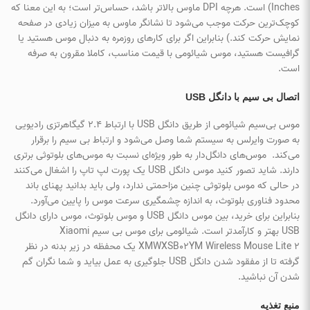
Inches) است. هرچه DPI ماوس بالاتر باشد، حساس‌تر است؛ به این معنا که
کوچک‌ترین حرکت موجب می‌شود تا نشانگر ماوس به میزان زیادی در صفحه
نمایش حرکت کند.) بنابراین اگر برای کارهای روزمره به دنبال موس هستید یا
گرافیست هستید، موس شیائومی با قیمت مناسب، کاملا مقرون به صرفه
است.
اتصال بی سیم با دانگل USB
موس بی‌سیم شیائومی از طریق دانگل USB با ارتباط 2.4 گیگاهرتزی رادیویی
به صورت وایرلس به سیستم شما وصل می‌شود و ارتباط بی سیم را برقرار
می‌کند. موس‌های دانگل‌دار به طور ویژه‌ای نسبت به موس‌های بلوتوثی برتری
دارند. شاید تصور کنید موس دانگل USB یک پورت لپ تاپ را اشغال می‌کنند
در حالی که موس بلوتوثی چنین مزاحمتی ندارد، ولی باید بدانید پهنای باند
محدود فناوری بلوتوث، به اندازه چشمگیری سرعت موس را پایین می‌آورد.
بنابراین برای خرید‌‌، بین موس دانگل USB و موس بلوتوث، موس دارای دانگل
USB بهتر و کارآمدتر است. شیائومی برای موس بی سیم Xiaomi
XMWXSB02YM Wireless Mouse Lite 2 یک محفظه در زیر بدنه در نظر
گرفته تا از مفقود شدن دانگل USB جلوگیری به عمل بیاید و شما نگران گم
شدن آن نباشید.
منبع تغذیه