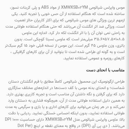
موس وایرلس شیائومی XMWXSB02YM از مواد ABS و پلی کربنات نسوز،
ساخته شده است که هنگام استفاده از آن حس خوبی را تجربه کنید. یکی
ازمهم ترین ویژگی های موس شیائومی که برای اکثر کاربران حائز اهمیت
است، ویژگی ضد اثر انگشت آن می‌باشد که حتی هنگام استفاده طولانی مدت
به راحتی نمی توان آن را با اثر انگشت لکه دار کرد. اندازه این ماوس
108.5×57.5×35.6 میلی‌متر است که ماوس نسبتا کوچکی است. بدون
باتری، وزن ماوس 45 گرم است. این موس از نسخه قبلی خود 15 گرم سبک‌تر
است و به گونه ای طراحی شده است تا بتوانید از آن برای کارهای گرافیکی ،
کارهای روزمره و عمومی استفاده نمایید.
متناسب با انحنای دست
طراحی ارگونومیک این محصول شیائومی کاملاً مطابق با فرم انگشتان دستان
شماست؛ و انحنای بدنه موس با کف دست‌ها در اندازه‌های مختلف سازگاری
دارد که برای گرفتن و نگه داشتن آن مناسب است و تجربه کاربری بهتری دارد.
به همین دلیل استفاده طولانی مدت از آن، هیچگونه فشاری به دستتان وارد
نمی‌کند و در هر زمان می‌توانید برای کارهای اداری و یا بازی و سرگرمی به مدت
طولانی استفاده نمایید، بدون اینکه احساس خستگی نمایید. ردیابی با دقت
بالا: ماوس وایرلس شیائومی مدل XMWXSB02YM دارای حساسیت 1000 DPI
می‌باشد. ( دی پی آی (DPI) در واقع به معنای نقطه بر اینچ (Dot Per