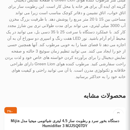
گزینه ای ایده آل برای هر خانه یا محل کار است. این رطوبت ساز برای
اتاق خواب، اتاق نشیمن و دفاتر کوچک مناسب است زیرا می تواند
مساحتی بین 15 تا 20 متر مربع را پوشش دهد. با ظرفیت بزرگ مخزن
آب 3000 میلی لیتری، می تواند برای مدت طولانی تری بین شارژ مجدد
کار کند. با عملکرد دستگاه با سرعت 25 تا 35 دسی بل، می توانید در یک
محیط آرام آرام باشید. نور LED هفت رنگ و اسپری دو سوراخ آن به آن
اجازه می دهد تا فضای شما را به خوبی مرطوب کند. آنها همچنین حسی
از جو را ایجاد می کنند. می توانید تنظیم زمان سوئیچ 3 حالته و صفحه
نمایش دیجیتال را برای برآورده کردن خواسته های خاص خود و لذت بردن
راحت سفارشی کنید. مرطوب کننده هوای Green Lion دارای طراحی
خلاقانه و تکنولوژی مدرن است. با آن می توانید راحتی و کیفیت هوای
خانه خود را به حداکثر برسانید.
محصولات مشابه
-7%
افزودن به سبد خرید
دستگاه بخور سرد و رطوبت ساز 4.5 لیتری شیائومی میجیا مدل Mijia
Humidifier 3 MJJSQ07DY