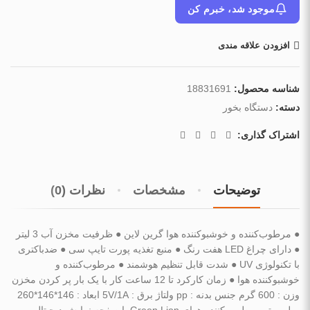
موجود شد، خبرم کن
افزودن علاقه مندی
شناسه محصول:
18831691
دسته:
دستگاه بخور
اشتراک گذاری:
توضیحات
مشخصات
نظرات (0)
● مرطوب‌کننده و خوشبوکننده هوا گرین لاین ● ظرفیت مخزن آب 3 لیتر
● دارای چراغ LED هفت رنگ ● منبع تغذیه پورت تایپ سی ● ضدباکتری
با تکنولوژی UV ● شدت قابل تنظیم هوشمند ● مرطوب‌کننده و
خوشبوکننده هوا ● زمان کارکرد تا 12 ساعت کار با یک بار پر کردن مخزن
وزن : 600 گرم جنس بدنه : pp ولتاژ برق : 5V/1A ابعاد : 146*146*260
میلی متر مرطوب کننده هوای Green Lion با صفحه نمایش دیجیتال