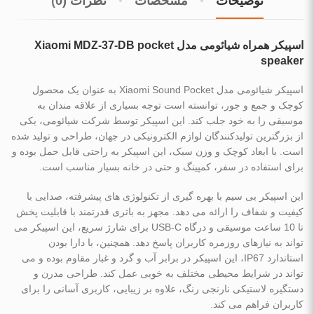
توضیحات
مشخصات
نظرات (0)
اسپیکر همراه شیائومی مدل Xiaomi MDZ-37-DB pocket
speaker
اسپیکر شیائومی مدل Xiaomi Sound Pocket به عنوان یک محصول
کوچک و جمع ‌و جور، توانسته است توجه بسیاری از علاقه ‌مندان به
موسیقی را به خود جلب کند. این اسپیکر توسط شرکت شیائومی، یکی
از بزرگترین تولیدکنندگان لوازم الکترونیکی در جهان، طراحی و تولید شده
است. با ابعاد کوچک و وزن سبک، این اسپیکر به راحتی قابل حمل بوده و
برای استفاده در سفر، کمپینگ و حتی در خانه بسیار مناسب است.
این اسپیکر بی ‌سیم با بهره‌ گیری از تکنولوژی ‌های پیشرفته، صدایی با
کیفیت و شفاف را ارائه می ‌دهد. مجهز به باتری قدرتمند با قابلیت پخش
تا 10 ساعت موسیقی و درگاه USB-C برای شارژ سریع، این اسپیکر می
‌تواند به نیازهای روزمره کاربران پاسخ دهد. همچنین، با دارا بودن
استاندارد IP67، این اسپیکر در برابر آب و گرد و غبار مقاوم بوده و می
‌تواند در شرایط محیطی مختلف به خوبی عمل کند. طراحی مدرن و
دستگیره لاستیکی نارنجی رنگ، علاوه بر زیبایی، کاربری آسانی را برای
کاربران فراهم می ‌کند.