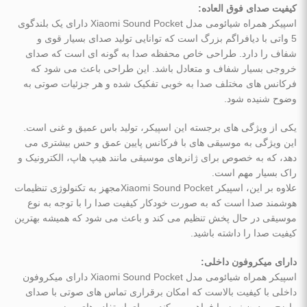
کیفیت صدای فوق‌ العاده:
اسپیکر همراه شیائومی مدل Xiaomi Sound Pocket دارای یک بلندگوی
5 واتی با دیافراگم بزرگ است که توانایی تولید صدای بسیار قوی و
شفاف را دارد. طراحی خاص محفظه صدا به گونه ‌ای است که صدای
خروجی بسیار شفاف و متعادل باشد. این طراحی باعث می ‌شود که
فرکانس‌ های مختلف صدا به خوبی تفکیک شده و هر جزئیات صوتی به
وضوح شنیده شود.
یکی از ویژگی‌ های برجسته این اسپیکر، تولید باس عمیق و غنی است.
این ویژگی به موسیقی‌ های با فرکانس پایین عمق و حس بیشتری می
‌دهد، که به خصوص برای ژانرهای موسیقی مانند هیپ ‌هاپ، الکترونیک و
راک بسیار مهم است.
علاوه بر این، اسپیکر Xiaomi Sound Pocketمجهز به تکنولوژی تنظیمات
هوشمند صدا است که به صورت خودکار کیفیت صدا را با توجه به نوع
موسیقی در حال پخش تنظیم می‌ کند و باعث می‌ شود که همیشه بهترین
کیفیت صدا را داشته باشید.
دارای میکروفون داخلی:
اسپیکر همراه شیائومی مدل Xiaomi Sound Pocket دارای میکروفون
داخلی با کیفیت بالاست که امکان برقراری تماس‌ های صوتی با صدای
واضح و بدون نویز را فراهم می ‌کند و برای استفاده ‌های روزمره و