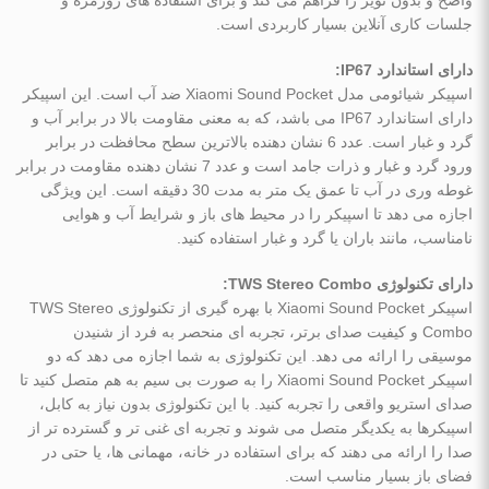
جلسات کاری آنلاین بسیار کاربردی است.
دارای استاندارد IP67:
اسپیکر شیائومی مدل Xiaomi Sound Pocket ضد آب است. این اسپیکر
دارای استاندارد IP67 می ‌باشد، که به معنی مقاومت بالا در برابر آب و
گرد و غبار است. عدد 6 نشان‌ دهنده بالاترین سطح محافظت در برابر
ورود گرد و غبار و ذرات جامد است و عدد 7 نشان ‌دهنده مقاومت در برابر
غوطه ‌وری در آب تا عمق یک متر به مدت 30 دقیقه است. این ویژگی
اجازه می ‌دهد تا اسپیکر را در محیط ‌های باز و شرایط آب و هوایی
نامناسب، مانند باران یا گرد و غبار استفاده کنید.
دارای تکنولوژی TWS Stereo Combo:
اسپیکر Xiaomi Sound Pocket با بهره‌ گیری از تکنولوژی TWS Stereo
Combo و کیفیت صدای برتر، تجربه ‌ای منحصر به فرد از شنیدن
موسیقی را ارائه می‌ دهد. این تکنولوژی به شما اجازه می ‌دهد که دو
اسپیکر Xiaomi Sound Pocket را به صورت بی ‌سیم به هم متصل کنید تا
صدای استریو واقعی را تجربه کنید. با این تکنولوژی بدون نیاز به کابل،
اسپیکرها به یکدیگر متصل می ‌شوند و تجربه ‌ای غنی ‌تر و گسترده ‌تر از
صدا را ارائه می ‌دهند که برای استفاده در خانه، مهمانی‌ ها، یا حتی در
فضای باز بسیار مناسب است.