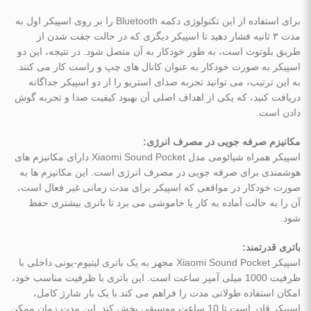
برای استفاده از این تکنولوژی دکمه Bluetooth را بر روی اسپیکر اول به
مدت ۳ ثانیه فشار دهید تا اسپیکر دیگری که در حالت جفت‌ شدن از
طریق بلوتوث است، به طور خودکار به آن متصل شود. در نتیجه، این دو
اسپیکر به صورت خودکار به عنوان کانال ‌های چپ و راست کار می ‌کنند.
به این ترتیب، می ‌توانید تجربه صدای استریو را از دو اسپیکر جداگانه
دریافت کنید، که یکی از اهداف اصلی آن بهبود کیفیت صدا و تجربه گوش
دادن است.
مکانیزم صرفه ‌جویی در مصرف انرژی:
اسپیکر همراه شیائومی مدل Xiaomi Sound Pocket دارای مکانیزم ‌های
هوشمندی برای صرفه ‌جویی در مصرف انرژی است. این مکانیزم‌ ها به
صورت خودکار در مواقعی که اسپیکر برای مدت زمانی غیر فعال است،
آن را به حالت آماده ‌به ‌کار یا خاموشی می ‌برد تا باتری بیشتری حفظ
شود.
باتری قدرتمند:
اسپیکر Xiaomi Sound Pocket مجهز به یک باتری لیتیوم-یونی داخلی با
ظرفیت 1000 میلی ‌آمپر ساعت است. این باتری با ظرفیت مناسب خود،
امکان استفاده طولانی مدت را فراهم می‌ کند.با یک بار شارژ کامل،
اسپیکر قادر است تا 10 ساعت موسیقی پخش کند. این مدت زمان ممکن