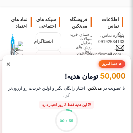
اطلاعات
فروشگاه
شبکه های
نماد های
تماس
می‌تکین
اجتماعی
اعتماد
راهنمای خرید
شماره تماس :
سوالات
اینستاگرام
09192534133
متداول
روش های
ایمیل
ارسال
: xiaomitakin@gmail.com
درباره ما
تلگرام
دیدگاه ها
عرضه کننده
×
🔥 فقط امروز
محصولات
شیائومی،
50,000
تومان هدیه!
واتساپ
زیرمجموعه
های آن، گجت
با عضویت در
می‌تکین
، اعتبار رایگان بگیر و اولین خریدت رو ارزون‌تر
و لوازم جانبی
کن.
موبایل با
⏰ این هدیه فقط 3 روز اعتبار دارد
تضمین اصالت
برند و کیفیت
کالا
00
:
54