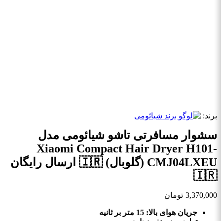
برند:
سشوار مسافرتی تاشو شیائومی مدل
Xiaomi Compact Hair Dryer H101-
CMJ04LXEU (گلوبال) 🇮🇷 ارسال رایگان
🇮🇷
3,370,000
تومان
جریان هوای بالا: 15 متر بر ثانیه