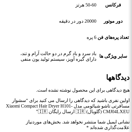
فرکانس
50-60 هرتز
دور موتور
20000 دور در دقیقه
تعداد پره‌های فن
6 پره
باد سرد و باد گرم در دو حالت آرام و تند،
سایر ویژگی ها
دارای گیره آویز، سیستم تولید یون منفی
دیدگاهها
هیچ دیدگاهی برای این محصول نوشته نشده است.
اولین نفری باشید که دیدگاهی را ارسال می کنید برای “سشوار
مسافرتی تاشو شیائومی مدل Xiaomi Compact Hair Dryer H101-
CMJ04LXEU (گلوبال) 🇮🇷 ارسال رایگان 🇮🇷”
نشانی ایمیل شما منتشر نخواهد شد.
بخش‌های موردنیاز
علامت‌گذاری شده‌اند
*