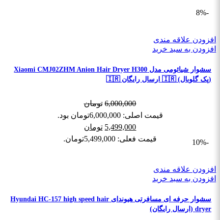
-8%
افزودن علاقه مندی
افزودن به سبد خرید
سشوار شیائومی مدل Xiaomi CMJ02ZHM Anion Hair Dryer H300
(پک گلوبال) 🇮🇷 ارسال رایگان 🇮🇷
6,000,000
تومان
قیمت اصلی: 6,000,000تومان بود.
5,499,000
تومان
قیمت فعلی: 5,499,000تومان.
-10%
افزودن علاقه مندی
افزودن به سبد خرید
سشوار حرفه ای مسافرتی هیوندای Hyundai HC-157 high speed hair
dryer (ارسال رایگان)