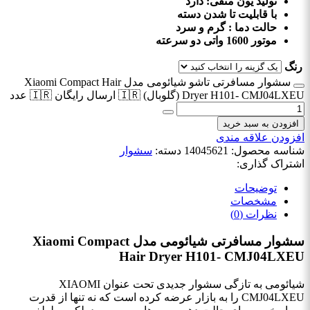
تولید یون منفی: دارد
با قابلیت تا شدن دسته
حالت دما : گرم و سرد
موتور 1600 واتی دو سرعته
رنگ
سشوار مسافرتی تاشو شیائومی مدل Xiaomi Compact Hair
Dryer H101- CMJ04LXEU (گلوبال) 🇮🇷 ارسال رایگان 🇮🇷 عدد
افزودن به سبد خرید
افزودن علاقه مندی
شناسه محصول:
14045621
دسته:
سشوار
اشتراک گذاری:
توضیحات
مشخصات
نظرات (0)
سشوار مسافرتی شیائومی مدل Xiaomi Compact
Hair Dryer H101- CMJ04LXEU
شیائومی به تازگی سشوار جدیدی تحت عنوان XIAOMI
CMJ04LXEU را به بازار عرضه کرده است که نه تنها از قدرت