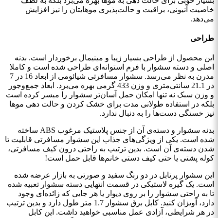
بسیار خوبی برای حالت دهی به موها بهره می‌برد بلکه به لطف
خاصیت آنیونی، براقیت و حالت‌پذیری موهایتان را نیز افزایش
می‌دهد.
طراحی
این محصول از طراحی بسیار زیبا و مینیمال برخوردار است. بدنه
اصلی و دسته سشوار با فرم استوانه‌ای طراحی شده است و کاملا
مدرن به نظر می‌رسد. سشوار مسافرتی شیائومی از ابعاد 16 در 7
در 21.1 سانتی‌متری و وزن 433 گرمی بهره می‌برد. ابعاد جمع‌وجور
و وزن سبک نه تنها امکان حمل آسان‌تر سشوار را میسر کرده است
بلکه در استفاده طولانی مدت برای خشک کردن و حالت‌ دهی موها
نیز خستگی دست‌ها را به دنبال ندارد.
بدنه سشوار و دسته‌ی آن از جنس پلاستیک مرغوب ABS ساخته
شده است. یکی از ویژگی‌های جذاب این سشوار مسافرتی قابلیت تا
شدن دسته‌ی آن است. بدین ترتیب به راحتی درون کیف مسافرتی،
کوله پشتی یا حتی کیف دستی خانم‌ها قابل حمل است!
این سشوار پرتابل در دو رنگ سفید و صورتی به بازار عرضه شده
است. یک گیره لاستیکی در قسمت انتهایی دسته سشوار تعبیه شده
تا به راحتی سشوار را بر روی دیوار یا هر جایی که زائده‌ای وجود
دارد، آویزان کنید. کابل برق سشوار 1.7 متر طول دارد و بدین ترتیب
در هر شرایطی، آزادی عمل مناسبی خواهید داشت. این کابل