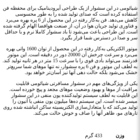
شیائومی در این سشوار از یک طراحی آیرودینامیک برای محفظه فن
استفاده کرده است که صدای تولید شده را به طور محسوسی
کاهش می‌دهد. فن به‌کار رفته در این محصول از 6 پره بهره می‌برد
و فناوری تولید جریان هوا در آن، از صنعت هوافضا الهام گرفته شده
است. این طراحی باعث می‌شود تا باد سشوار کاملا نرم و با حداقل
سر و صدا در دسترس شما قرار بگیرد.
موتور الکتریکی به‌کار رفته در این محصول از توان 1600 واتی بهره
می‌برد و سرعت چرخش آن 20000 دور در دقیقه است. این موتور
قدرتمند می‌تواند بادی قوی را با سرعت 15 متر در هر ثانیه تولید کند.
به لطف این موتور و فن 6 پره سشوار، نه تنها موهای شما سریع‌تر
خشک می‌شود بلکه حالت دهی آنها نیز آسان‌تر خواهد بود.
یکی از ویژگی‌های مهم در سشوار مسافرتی شیائومی قابلیت
مراقبت از موها و بهبود وضعیت موهای مجعد و پیچ خورده است.
این قابلیت به لطف سیستم تولیدکننده یون منفی در این سشوار
میسر شده است. این سیستم ده‌ها میلیون یون منفی یا آنیون را
تولید می‌کند که با متعادل‌سازی الکتریسیته ساکن انباشته شده روی
تارهای مو، ظاهر آنها را صاف و خوش حالت می‌کند.
وزن
433 گرم