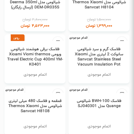
شیائومی مدل Thermos Xiaomi
شیائومی مدل Deerma 350ml
Sanvcat H8104
DEM-DR035S (ارسال رایگان)
1,500,000
تومان
4,800,000
تومان
1,399,000
تومان
4,523,000
تومان
اتمام موجودی
-14%
انتخاب گزینه ها
اطلاعات بیشتر
فلاسک گرم و سرد شیائومی
فلاسک برقی هوشمند شیائومی
اتمام موجودی
سانوکت 2 لیتری مدل Xiaomi
ویومی Xioami Viomi thermos
Travel Electric Cup 400ml YM-
Sanvcat Stainless Steel
K0401
Vacuum Insulation Pot
H8152
اتمام موجودی
اتمام موجودی
اتمام موجودی
اتمام موجودی
اطلاعات بیشتر
اطلاعات بیشتر
فلاسک BWH-100 شیائومی
قمقمه و فلاسک 480 میلی لیتری
Quange مدل SJ040301
شیائومی مدل Thermos Xiaomi
Sanvcat H8108
اتمام موجودی
اتمام موجودی