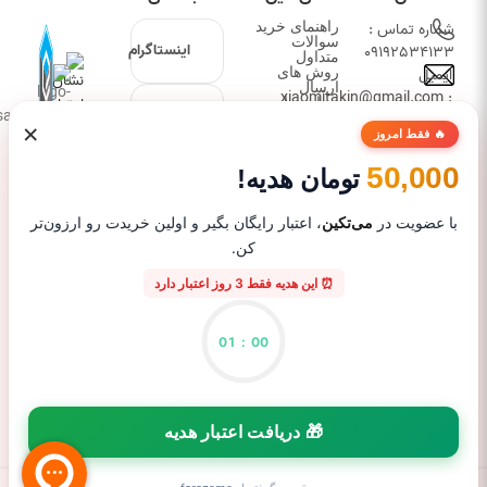
شماره تماس :
راهنمای خرید
سوالات
اینستاگرام
09192534133
متداول
ایمیل
روش های
ارسال
: xiaomitakin@gmail.com
درباره ما
تلگرام
عرضه کننده
دیدگاه ها
×
🔥 فقط امروز
محصولات
شیائومی،
50,000
واتساپ
تومان هدیه!
زیرمجموعه های
آن، گجت و
با عضویت در
می‌تکین
، اعتبار رایگان بگیر و اولین خریدت رو ارزون‌تر
لوازم جانبی
کن.
موبایل با
⏰ این هدیه فقط 3 روز اعتبار دارد
تضمین اصالت
برند و کیفیت
کالا
01
:
00
🎁 دریافت اعتبار هدیه
0