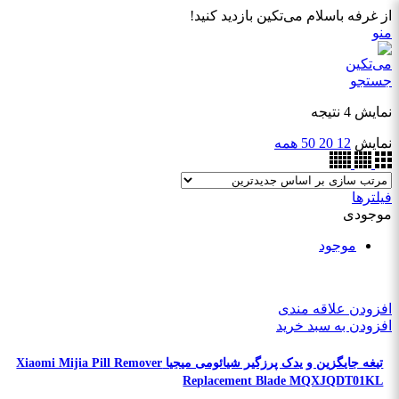
از غرفه باسلام می‌تکین بازدید کنید!
منو
جستجو
نمایش 4 نتیجه
نمایش
12
20
50
همه
فیلترها
موجودی
موجود
افزودن علاقه مندی
افزودن به سبد خرید
تیغه جایگزین و یدک پرزگیر شیائومی میجیا Xiaomi Mijia Pill Remover
Replacement Blade MQXJQDT01KL