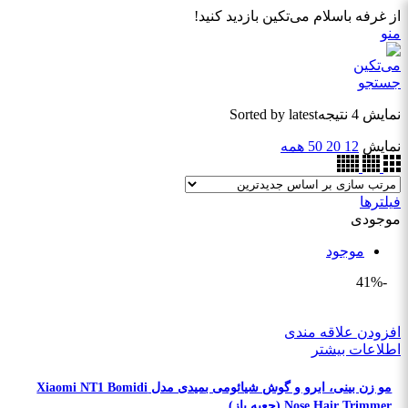
از غرفه باسلام می‌تکین بازدید کنید!
منو
جستجو
نمایش 4 نتیجه
Sorted by latest
نمایش
12
20
50
همه
فیلترها
موجودی
موجود
-41%
افزودن علاقه مندی
اطلاعات بیشتر
مو زن بینی، ابرو و گوش شیائومی بمیدی مدل Xiaomi NT1 Bomidi
Nose Hair Trimmer (جعبه باز)